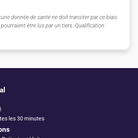
une donnée de santé ne doit transiter par ce biais
ourraient être lus par un tiers. Qualification
al
é
tes les 30 minutes
ons