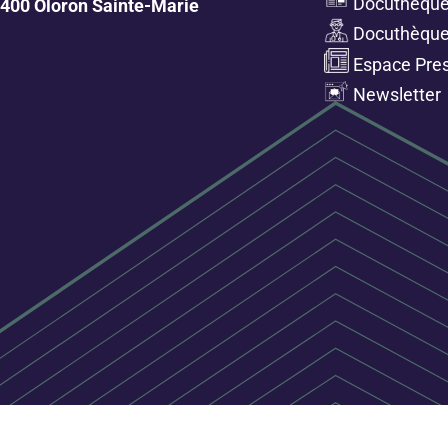
Docuthèque 
400 Oloron Sainte-Marie
Docuthèque
Espace Pre
Newsletter